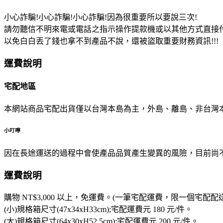
小心詐騙!小心詐騙!小心詐騙!因為很重要所以要說三次!
請勿聽信不明來電或電話之指示操作提款機或以其他方式直接
以免白白丟了錢也拿不到產品不說，還被盜取重要財務資訊!!!
運費說明
宅配地區
本網站商品宅配出貨僅以台灣本島為主，外島、離島、非台灣
小叮嚀
因在長途運送的過程中會使產品品質產生變異的風險，目前尚
運費說明
購物 NT$3,000 以上，免運費。(一筆宅配運費，限一個宅配配
(小)規格箱尺寸(47x34xH33cm);宅配運費元 180 元/件。
(大)規格箱尺寸(64x30xH52.5cm);宅配運費元 200 元/件。